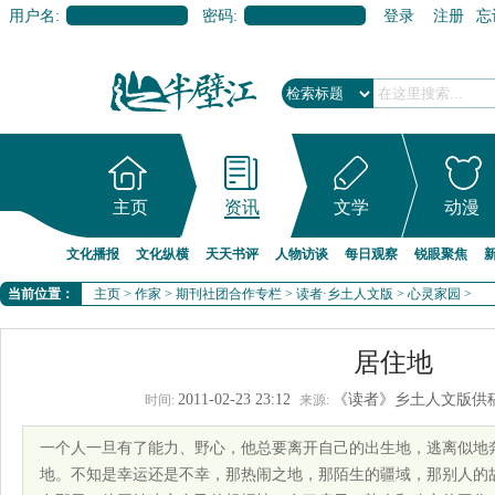
用户名:
密码:
登录
注册
忘
主页
资讯
文学
动漫
文化播报
文化纵横
天天书评
人物访谈
每日观察
锐眼聚焦
当前位置：
主页
>
作家
>
期刊社团合作专栏
>
读者·乡土人文版
>
心灵家园
>
居住地
2011-02-23 23:12
《读者》乡土人文版供
时间:
来源:
一个人一旦有了能力、野心，他总要离开自己的出生地，逃离似地
地。不知是幸运还是不幸，那热闹之地，那陌生的疆域，那别人的