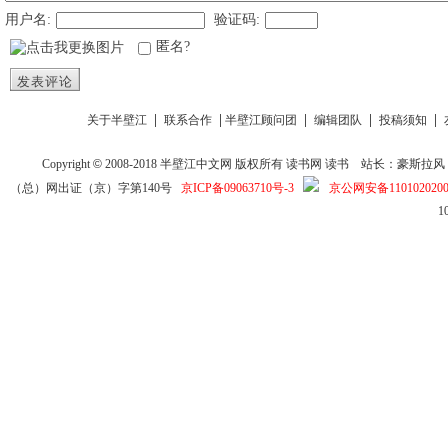
用户名:
验证码:
匿名?
发表评论
|
|
|
|
|
关于半壁江
联系合作
半壁江顾问团
编辑团队
投稿须知
Copyright
©
2008-2018
半壁江中文网
版权所有
读书网
读书
站长：豪斯拉风 投稿信箱
（总）网出证（京）字第140号
京ICP备09063710号-3
京公网安备1101020200