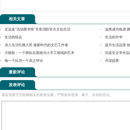
相关文章
定远县“流动图书馆”丰富消防官兵文化生活
远离成功焦虑 
生活的练达
生活的升华
深入生活扎根人民 做新时代的文艺工作者
提升生活品质 
方能枝：一个耕耘在国画与小手工领域的艺术
刘孟生文学作品
每一个比另一个高之悖论
丹深趋黑
最新评论
发表评论
请自觉遵守互联网相关的政策法规，严禁发布色情、暴力、反动的言论。