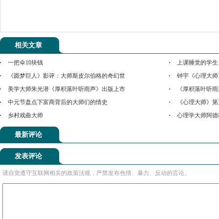
相关文章
一把伞10块钱
上课睡觉的学生
《圆梦巨人》影评：大师斯皮尔伯格的奇幻世
钟宇《心理大师
美学大师朱光潜《厚积落叶听雨声》出版上市
《厚积落叶听雨
中元节盘点下富商背后的大师们的情史
《心理大师》第
乡村戏曲大师
心理学大师阿德
最新评论
发表评论
请自觉遵守互联网相关的政策法规，严禁发布色情、暴力、反动的言论。