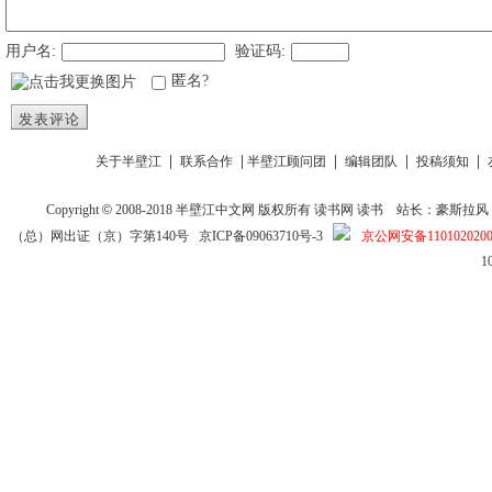
用户名:
验证码:
匿名?
发表评论
|
|
|
|
|
关于半壁江
联系合作
半壁江顾问团
编辑团队
投稿须知
Copyright
©
2008-2018
半壁江中文网
版权所有
读书网
读书
站长：豪斯拉风 投稿信箱
（总）网出证（京）字第140号
京ICP备09063710号-3
京公网安备1101020200