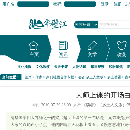
用户名:
密码:
登录
注册
忘
主页
资讯
文学
动漫
文化播报
文化纵横
天天书评
人物访谈
每日观察
锐眼聚焦
当前位置：
主页
>
作家
>
期刊社团合作专栏
>
读者·乡土人文版
>
乡土话题
>
古
大师上课的开场
2010-07-29 23:09
《读者》（乡土人文版）
时间:
来源:
清华国学四大导师之一的梁启超，上课的第一句话是：兄弟我是没
大家的议论声小了点，他的眼睛往天花板上看着，又慢悠悠地补充