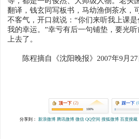
等，都是一时俊杰、大师级人物。老头
翻译，钱玄同写板书，马幼渔倒茶水，
不客气，开口就说：“你们来听我上课是
我的幸运。”幸亏有后一句铺垫，要光听
上去了。
陈程摘自《沈阳晚报》2007年9月27
(2)
(
顶一下
踩一下
100%
分享到：
新浪微博
腾讯微博
微信
QQ空间
搜狐微博
百度搜藏