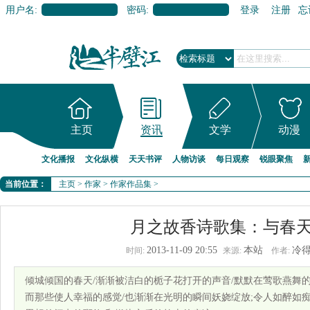
用户名:
密码:
登录
注册
忘
主页
资讯
文学
动漫
文化播报
文化纵横
天天书评
人物访谈
每日观察
锐眼聚焦
当前位置：
主页
>
作家
>
作家作品集
>
月之故香诗歌集：与春
2013-11-09 20:55
本站
冷
时间:
来源:
作者:
倾城倾国的春天/渐渐被洁白的栀子花打开的声音/默默在莺歌燕舞的
而那些使人幸福的感觉/也渐渐在光明的瞬间妖娆绽放;令人如醉如痴