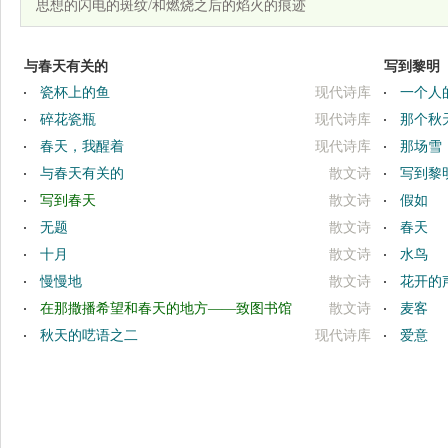
思想的闪电的斑纹/和燃烧之后的焰火的痕迹
与春天有关的
写到黎明
瓷杯上的鱼
现代诗库
一个人
碎花瓷瓶
现代诗库
那个秋
春天，我醒着
现代诗库
那场雪
与春天有关的
散文诗
写到黎
写到春天
散文诗
假如
无题
散文诗
春天
十月
散文诗
水鸟
慢慢地
散文诗
花开的
在那撒播希望和春天的地方——致图书馆
散文诗
麦客
秋天的呓语之二
现代诗库
爱意