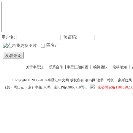
用户名:
验证码:
匿名?
发表评论
|
|
|
|
|
关于半壁江
联系合作
半壁江顾问团
编辑团队
投稿须知
Copyright
©
2008-2018
半壁江中文网
版权所有
读书网
读书
站长：豪斯拉风 投稿信箱
（总）网出证（京）字第140号
京ICP备09063710号-3
京公网安备1101020200