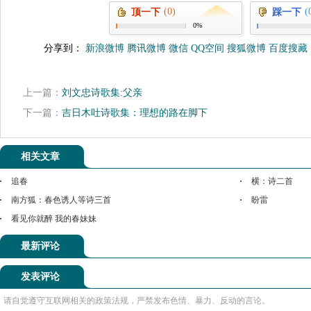
(0)
(
顶一下
踩一下
0%
分享到：
新浪微博
腾讯微博
微信
QQ空间
搜狐微博
百度搜藏
上一篇：
刘文忠诗歌集:父亲
下一篇：
吉日木吐诗歌集：理想的路在脚下
相关文章
追春
横：诗二首
南方狐：春色诱人等诗三首
盼雷
看见你就醉 我的春妹妹
最新评论
发表评论
请自觉遵守互联网相关的政策法规，严禁发布色情、暴力、反动的言论。