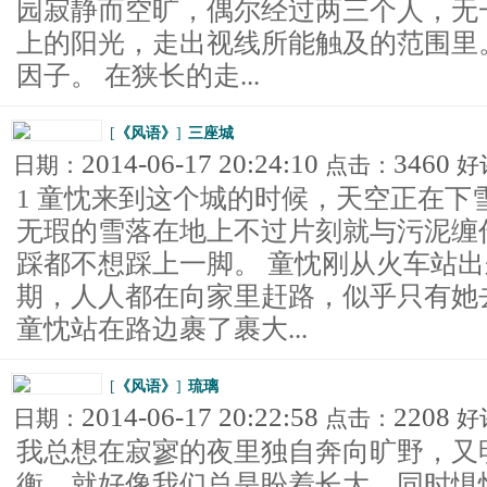
园寂静而空旷，偶尔经过两三个人，无
上的阳光，走出视线所能触及的范围里
因子。 在狭长的走...
[
《风语》
]
三座城
2014-06-17 20:24:10
3460
日期：
点击：
好
1 童忱来到这个城的时候，天空正在下
无瑕的雪落在地上不过片刻就与污泥缠
踩都不想踩上一脚。 童忱刚从火车站
期，人人都在向家里赶路，似乎只有她
童忱站在路边裹了裹大...
[
《风语》
]
琉璃
2014-06-17 20:22:58
2208
日期：
点击：
好
我总想在寂寥的夜里独自奔向旷野，又
衡，就好像我们总是盼着长大。同时惧