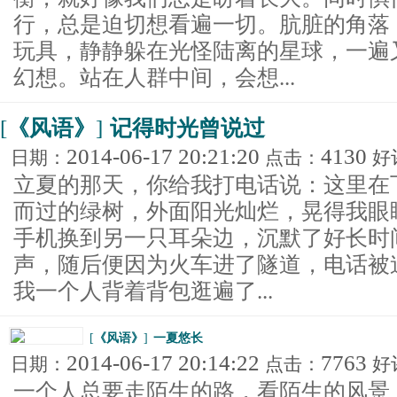
行，总是迫切想看遍一切。肮脏的角落
玩具，静静躲在光怪陆离的星球，一遍
幻想。站在人群中间，会想...
[
《风语》
]
记得时光曾说过
2014-06-17 20:21:20
4130
日期：
点击：
好
立夏的那天，你给我打电话说：这里在
而过的绿树，外面阳光灿烂，晃得我眼
手机换到另一只耳朵边，沉默了好长时间
声，随后便因为火车进了隧道，电话被
我一个人背着背包逛遍了...
[
《风语》
]
一夏悠长
2014-06-17 20:14:22
7763
日期：
点击：
好
一个人总要走陌生的路，看陌生的风景