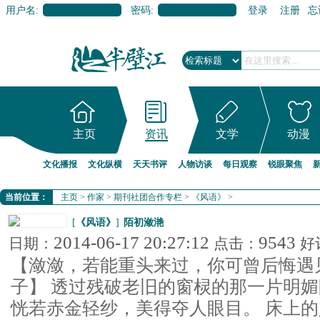
用户名:
密码:
登录
注册
忘
主页
资讯
文学
动漫
文化播报
文化纵横
天天书评
人物访谈
每日观察
锐眼聚焦
当前位置：
主页
>
作家
>
期刊社团合作专栏
>
《风语》
>
[
《风语》
]
陌初潋滟
2014-06-17 20:27:12
9543
日期：
点击：
好
【潋潋，若能重头来过，你可曾后悔遇见
子】 透过残破老旧的窗棂的那一片明
恍若赤金轻纱，美得夺人眼目。 床上