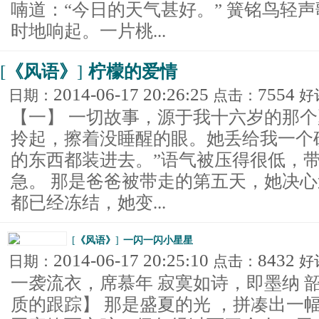
喃道：“今日的天气甚好。” 簧铭鸟轻
时地响起。一片桃...
[
《风语》
]
柠檬的爱情
2014-06-17 20:26:25
7554
日期：
点击：
好
【一】 一切故事，源于我十六岁的那个
拎起，擦着没睡醒的眼。她丢给我一个
的东西都装进去。”语气被压得很低，
急。 那是爸爸被带走的第五天，她决
都已经冻结，她变...
[
《风语》
]
一闪一闪小星星
2014-06-17 20:25:10
8432
日期：
点击：
好
一袭流衣，席慕年 寂寞如诗，即墨纳 
质的跟踪】 那是盛夏的光 ，拼凑出一