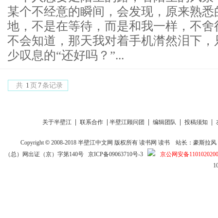
某个不经意的瞬间，会发现，原来熟悉
地，不是在等待，而是和我一样，不舍
不会知道，那天我对着手机潸然泪下，
少叹息的“还好吗？”...
共
1
页
7
条记录
|
|
|
|
|
关于半壁江
联系合作
半壁江顾问团
编辑团队
投稿须知
Copyright
©
2008-2018
半壁江中文网
版权所有
读书网
读书
站长：豪斯拉风 投稿信箱
（总）网出证（京）字第140号
京ICP备09063710号-3
京公网安备1101020200