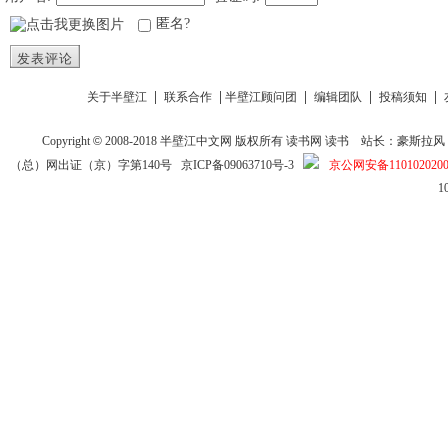
匿名?
发表评论
|
|
|
|
|
关于半壁江
联系合作
半壁江顾问团
编辑团队
投稿须知
Copyright
©
2008-2018
半壁江中文网
版权所有
读书网
读书
站长：豪斯拉风 投稿信箱
（总）网出证（京）字第140号
京ICP备09063710号-3
京公网安备1101020200