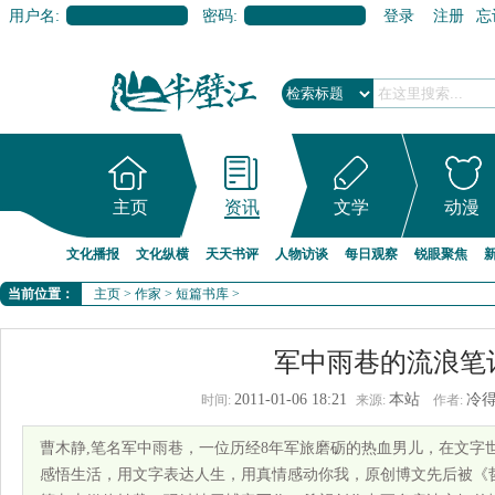
用户名:
密码:
登录
注册
忘
主页
资讯
文学
动漫
文化播报
文化纵横
天天书评
人物访谈
每日观察
锐眼聚焦
当前位置：
主页
>
作家
>
短篇书库
>
军中雨巷的流浪笔
2011-01-06 18:21
本站
冷
时间:
来源:
作者:
曹木静,笔名军中雨巷，一位历经8年军旅磨砺的热血男儿，在文字
感悟生活，用文字表达人生，用真情感动你我，原创博文先后被《