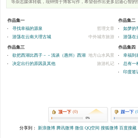
等杂志媒体转载，现钟情于博客写作，希望创作出更多启迪心智的
作品集一
作品集二
寻找幸福的源泉
哲理文章
如梦的
游荡在云南大理古城
中外城市旅游
游荡在
作品集三
作品集四
欲把西湖比西子－－浅谈（惠州）西湖
地方山水风景
幸福到
印象
决定出行的原因及其他
旅游札记
总有一
印度签
(0)
(
顶一下
踩一下
0%
分享到：
新浪微博
腾讯微博
微信
QQ空间
搜狐微博
百度搜藏