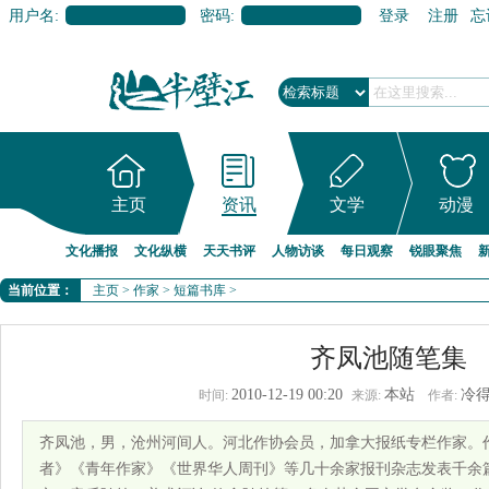
用户名:
密码:
登录
注册
忘
主页
资讯
文学
动漫
文化播报
文化纵横
天天书评
人物访谈
每日观察
锐眼聚焦
当前位置：
主页
>
作家
>
短篇书库
>
齐凤池随笔集
2010-12-19 00:20
本站
冷
时间:
来源:
作者:
齐凤池，男，沧州河间人。河北作协会员，加拿大报纸专栏作家。
者》《青年作家》《世界华人周刊》等几十余家报刊杂志发表千余