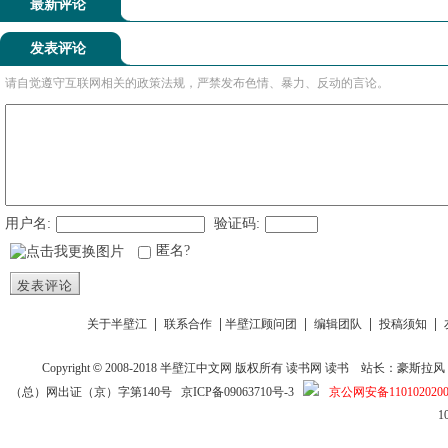
最新评论
发表评论
请自觉遵守互联网相关的政策法规，严禁发布色情、暴力、反动的言论。
用户名:
验证码:
匿名?
发表评论
|
|
|
|
|
关于半壁江
联系合作
半壁江顾问团
编辑团队
投稿须知
Copyright
©
2008-2018
半壁江中文网
版权所有
读书网
读书
站长：豪斯拉风 投稿信箱
（总）网出证（京）字第140号
京ICP备09063710号-3
京公网安备1101020200