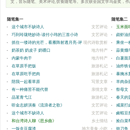
文，音乐随笔、美术评论,饮食随笔等。多次获全国文学乌金奖，作
随笔集一
随笔集二
这个城市不缺诗人
文艺评论
玉米面
巧到玲珑绝妙诗-读付小玮的三首小诗
文艺评论
卤虾油
抓住一缕诗的光芒，看雁阵射透月亮-评
现代诗歌赏析
乘坐一
壹束星光的三首小诗
奶茶奶 奶皮子 奶嚼口
地方特产
蒜黄熘
内蒙牛肉干
地方特产
白薯面
在草原手把饭
旅游札记
油炸铁
在草原吃手把肉
旅游札记
暴腌水
陪我一起看草原
写景文章
羊肉杂
有一种痛苦不能代替
亲情文章
祭母文
品茗青弋江
旅游札记
春天的
听金志妍演奏《流浪者之歌》
文艺评论
咸菜打
这个城市不缺诗人
文艺评论
鹵蝦豆
和台湾诗人聊《思乡曲》
乡土情结
捡白菜
一饭盒豆腐渣
地方美食·小吃
炖刀鱼