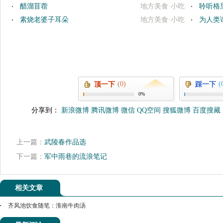
醋溜苜蓿
地方美食·小吃
聆听格
素烧老婆子耳朵
地方美食·小吃
为人类
(0)
(
顶一下
踩一下
0%
分享到：
新浪微博
腾讯微博
微信
QQ空间
搜狐微博
百度搜藏
上一篇：
武陵春作品选
下一篇：
军中雨巷的流浪笔记
相关文章
齐凤池饮食随笔：淮南牛肉汤