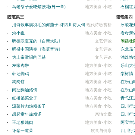
马老爷子爱吃熘腰花(外一章)
地方美食·小吃
石榴红
随笔集三
随笔集四
用诗歌丰满羽毛的何燕子-评四川诗人何
现代诗歌赏析
冰凌花
燕子的诗
炖小鱼
地方美食·小吃
看母亲
听德沃夏克的《自新大陆》
文艺评论
闲话壮
听盛中国演奏《海滨音诗》
文艺评论
东北茄
为上帝歌唱的巴赫
文艺评论
油炸饹
左家肉饼
地方美食·小吃
乐山大
韩记烧鸡
地方美食·小吃
梨树情
狗肉饼
地方美食·小吃
在乐山
闲扯狗油烙饼
地方美食·小吃
在乐山
红楼馅菜盒子
地方美食·小吃
青弋江
汲菜片肉炖粉条子
地方美食·小吃
四川行
想起童年凉粉汤
亲情文章
四川行
王老狠炖肉
地方美食·小吃
阿宝羊
怀念一道菜
饮食与健康
四川行