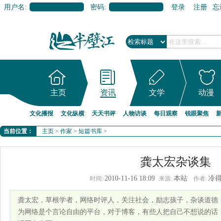
用户名:
密码:
登录
注册
忘
主页
资讯
文学
动漫
文化播报
文化纵横
天天书评
人物访谈
每日观察
锐眼聚焦
当前位置：
主页
>
作家
>
短篇书库
>
龚太宏杂谈集
2010-11-16 18:09
本站
冷
时间:
来源:
作者:
龚太宏，草根学者，网络时评人，关注社会，励志孩子，杂谈道德
为网络是个言论自由的平台，对于博客，有些人把自己不想说的话