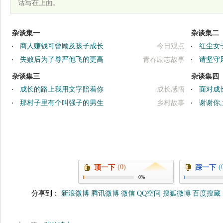
话写在上面。
杂谈集一
杂谈集二
商人赚钱可曾顾及孩子成长
今日观点
红尘女
失败后为了尊严他飞的更高
青春励志故事
请坚守
杂谈集三
杂谈集四
成长的路上我用文字陪着你
成长感悟
面对成
那村子里有个叫强子的男生
乡村故事
谢谢你
(0)
(
顶一下
踩一下
0%
分享到：
新浪微博
腾讯微博
微信
QQ空间
搜狐微博
百度搜藏