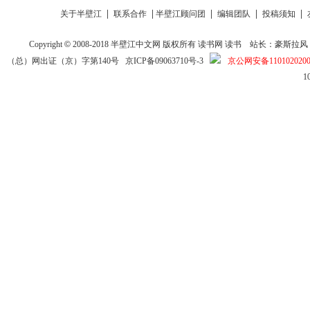
|
|
|
|
|
关于半壁江
联系合作
半壁江顾问团
编辑团队
投稿须知
Copyright
©
2008-2018
半壁江中文网
版权所有
读书网
读书
站长：豪斯拉风 投稿信箱
（总）网出证（京）字第140号
京ICP备09063710号-3
京公网安备1101020200